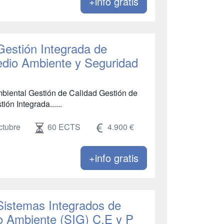
+info gratis
Gestión Integrada de
edio Ambiente y Seguridad
Ambiental Gestión de Calidad Gestión de
ón Integrada......
ctubre
60 ECTS
4.900 €
+info gratis
 Sistemas Integrados de
o Ambiente (SIG) C,E y P