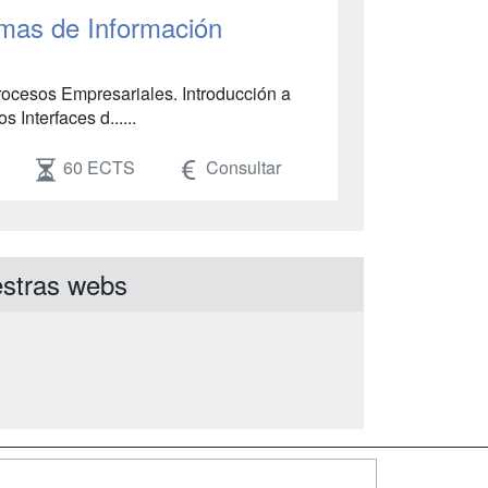
mas de Información
rocesos Empresariales. Introducción a
Interfaces d......
60 ECTS
Consultar
stras webs
SÍGUENOS EN: