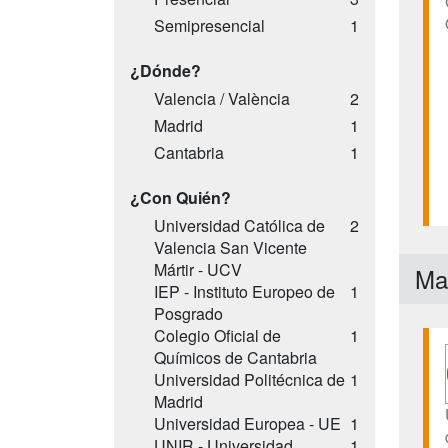
Semipresencial
1
¿Dónde?
Valencia / València
2
Madrid
1
Cantabria
1
¿Con Quién?
Universidad Católica de
2
Valencia San Vicente
Mártir - UCV
Ma
IEP - Instituto Europeo de
1
Posgrado
Colegio Oficial de
1
Químicos de Cantabria
Universidad Politécnica de
1
Madrid
Universidad Europea - UE
1
UNIR - Universidad
1