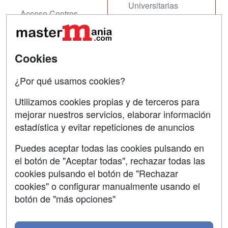
Universitarias
Acceso Centros
Oposiciones
SÍGUENOS EN:
Contactar
Cookies
Confidencialidad
¿Por qué usamos cookies?
Aviso legal
Utilizamos cookies propias y de terceros para
mejorar nuestros servicios, elaborar información
Copyleft
estadística y evitar repeticiones de anuncios
Puedes aceptar todas las cookies pulsando en
el botón de "Aceptar todas", rechazar todas las
Grupo formazion:
cookies pulsando el botón de "Rechazar
cookies" o configurar manualmente usando el
botón de "más opciones"