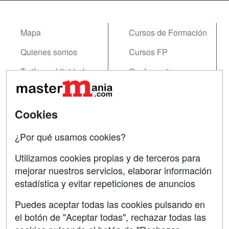
Mapa
Cursos de Formación
Quienes somos
Cursos FP
Tarifas publicidad
Conferencias
Acceso Usuarios
Carreras
Universitarias
Acceso Centros
Cookies
Oposiciones
¿Por qué usamos cookies?
SÍGUENOS EN:
Contactar
Utilizamos cookies propias y de terceros para
mejorar nuestros servicios, elaborar información
Confidencialidad
estadística y evitar repeticiones de anuncios
Aviso legal
Puedes aceptar todas las cookies pulsando en
Copyleft
el botón de "Aceptar todas", rechazar todas las