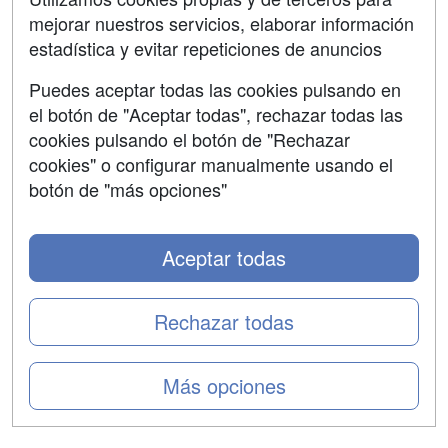
mejorar nuestros servicios, elaborar información
Confidencialidad
estadística y evitar repeticiones de anuncios
Aviso legal
Puedes aceptar todas las cookies pulsando en
Copyleft
el botón de "Aceptar todas", rechazar todas las
cookies pulsando el botón de "Rechazar
cookies" o configurar manualmente usando el
botón de "más opciones"
Grupo formazion:
Aceptar todas
Rechazar todas
Más opciones
Copyright 2000-2026 Formazion Web, S.L. - Calle