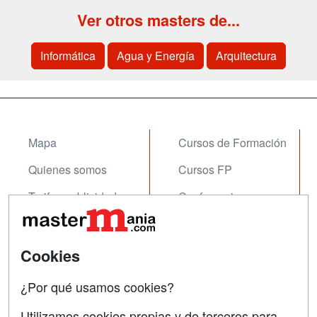
Ver otros masters de...
Informática
Agua y Energía
Arquitectura
Mapa
Cursos de Formación
Quienes somos
Cursos FP
Tarifas publicidad
Conferencias
Acceso Usuarios
Carreras
Universitarias
Acceso Centros
Cookies
Oposiciones
¿Por qué usamos cookies?
SÍGUENOS EN:
Contactar
Utilizamos cookies propias y de terceros para