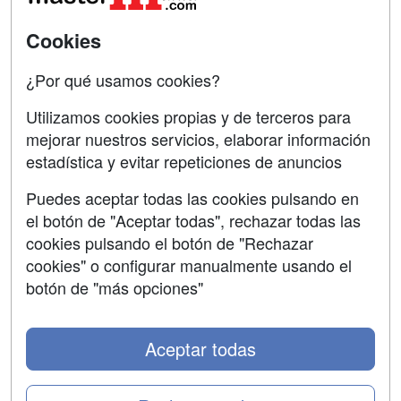
Universitarias
Acceso Centros
Cookies
Oposiciones
¿Por qué usamos cookies?
SÍGUENOS EN:
Contactar
Utilizamos cookies propias y de terceros para
mejorar nuestros servicios, elaborar información
Confidencialidad
estadística y evitar repeticiones de anuncios
Aviso legal
Puedes aceptar todas las cookies pulsando en
Copyleft
el botón de "Aceptar todas", rechazar todas las
cookies pulsando el botón de "Rechazar
cookies" o configurar manualmente usando el
botón de "más opciones"
Grupo formazion:
Aceptar todas