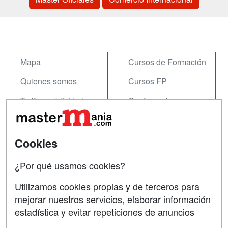
Mapa
Cursos de Formación
Quienes somos
Cursos FP
Tarifas publicidad
Conferencias
Acceso Usuarios
Carreras
Universitarias
Acceso Centros
Cookies
Oposiciones
¿Por qué usamos cookies?
SÍGUENOS EN:
Contactar
Utilizamos cookies propias y de terceros para
mejorar nuestros servicios, elaborar información
Confidencialidad
estadística y evitar repeticiones de anuncios
Aviso legal