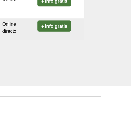
+ info gratis
Online
+ info gratis
directo
SÍGUENOS EN:
dad