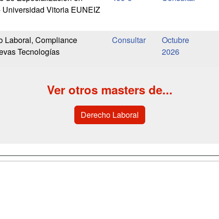
- Universidad Vitoria EUNEIZ
o Laboral, Compliance
Octubre
evas Tecnologías
2026
Ver otros masters de...
Derecho Laboral
a
Cursos de
Contactar
Formación
enes somos
Confidenciali
Cursos FP
fas publicidad
Aviso legal