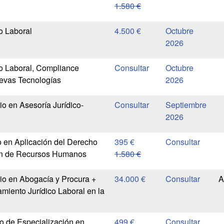
1.580 €
o Laboral
4.500 €
Octubre
2026
o Laboral, Compliance
Octubre
evas Tecnologías
2026
io en Asesoría Jurídico-
Septiembre
2026
 en Aplicación del Derecho
395 €
ón de Recursos Humanos
1.580 €
rio en Abogacía y Procura +
34.000 €
A
miento Jurídico Laboral en la
io de Especialización en
499 €