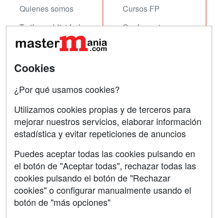
Quienes somos
Cursos FP
Tarifas publicidad
Conferencias
Acceso Usuarios
Carreras
Universitarias
Acceso Centros
Cookies
Oposiciones
¿Por qué usamos cookies?
SÍGUENOS EN:
Contactar
Utilizamos cookies propias y de terceros para
mejorar nuestros servicios, elaborar información
Confidencialidad
estadística y evitar repeticiones de anuncios
Aviso legal
Puedes aceptar todas las cookies pulsando en
Copyleft
el botón de "Aceptar todas", rechazar todas las
cookies pulsando el botón de "Rechazar
cookies" o configurar manualmente usando el
botón de "más opciones"
Grupo formazion: