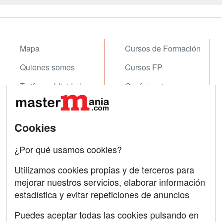
Mapa
Cursos de Formación
Quienes somos
Cursos FP
Tarifas publicidad
Conferencias
Acceso Usuarios
Carreras
Universitarias
Acceso Centros
Cookies
Oposiciones
¿Por qué usamos cookies?
SÍGUENOS EN:
Contactar
Utilizamos cookies propias y de terceros para
mejorar nuestros servicios, elaborar información
Confidencialidad
estadística y evitar repeticiones de anuncios
Aviso legal
Puedes aceptar todas las cookies pulsando en
Copyleft