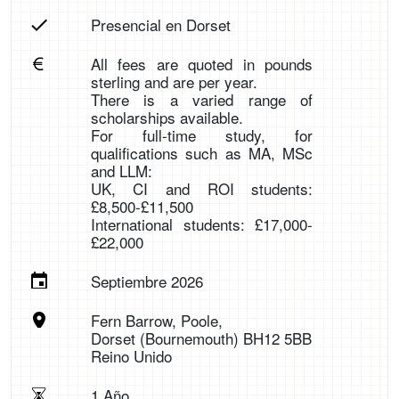
Presencial en Dorset
All fees are quoted in pounds
sterling and are per year.
There is a varied range of
scholarships available.
For full-time study, for
qualifications such as MA, MSc
and LLM:
UK, CI and ROI students:
£8,500-£11,500
International students: £17,000-
£22,000
Septiembre 2026
Fern Barrow, Poole,
Dorset (Bournemouth) BH12 5BB
Reino Unido
1 Año