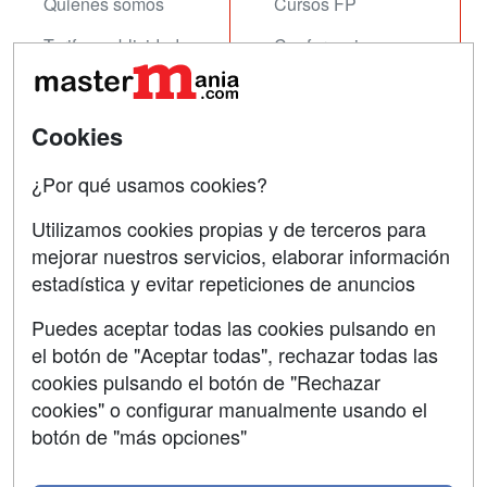
Quienes somos
Cursos FP
Tarifas publicidad
Conferencias
Acceso Usuarios
Carreras
Universitarias
Acceso Centros
Cookies
Oposiciones
¿Por qué usamos cookies?
SÍGUENOS EN:
Contactar
Utilizamos cookies propias y de terceros para
mejorar nuestros servicios, elaborar información
Confidencialidad
estadística y evitar repeticiones de anuncios
Aviso legal
Puedes aceptar todas las cookies pulsando en
Copyleft
el botón de "Aceptar todas", rechazar todas las
cookies pulsando el botón de "Rechazar
cookies" o configurar manualmente usando el
botón de "más opciones"
Grupo formazion: