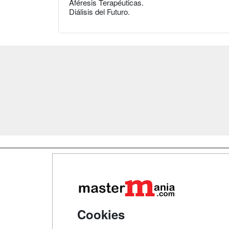
Aféresis Terapéuticas.
Diálisis del Futuro.
Map
Qui
Tari
Cookies
Acce