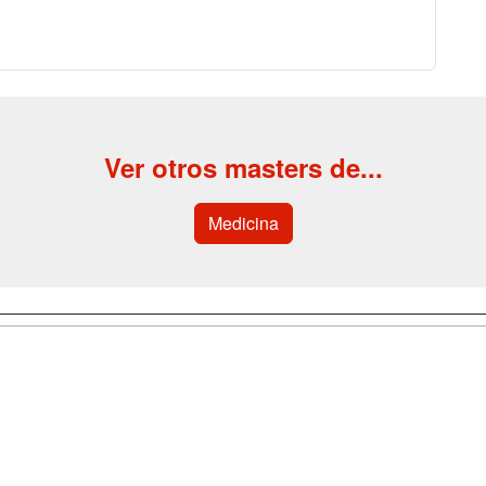
Ver otros masters de...
Medicina
a
Cursos de
Contactar
Formación
enes somos
Confidenciali
Cursos FP
fas publicidad
Aviso legal
Conferencias
so Usuarios
Copyleft