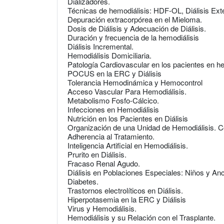
Dializadores.
Técnicas de hemodiálisis: HDF-OL, Diálisis E
Depuración extracorpórea en el Mieloma.
Dosis de Diálisis y Adecuación de Diálisis.
Duración y frecuencia de la hemodiálisis
Diálisis Incremental.
Hemodiálisis Domiciliaria.
Patología Cardiovascular en los pacientes en he
POCUS en la ERC y Diálisis
Tolerancia Hemodinámica y Hemocontrol
Acceso Vascular Para Hemodiálisis.
Metabolismo Fosfo-Cálcico.
Infecciones en Hemodiálisis
Nutrición en los Pacientes en Diálisis
Organización de una Unidad de Hemodiálisis. Co
Adherencia al Tratamiento.
Inteligencia Artificial en Hemodiálisis.
Prurito en Diálisis.
Fracaso Renal Agudo.
Diálisis en Poblaciones Especiales: Niños y An
Diabetes.
Trastornos electrolíticos en Diálisis.
Hiperpotasemia en la ERC y Diálisis
Virus y Hemodiálisis.
Hemodiálisis y su Relación con el Trasplante.