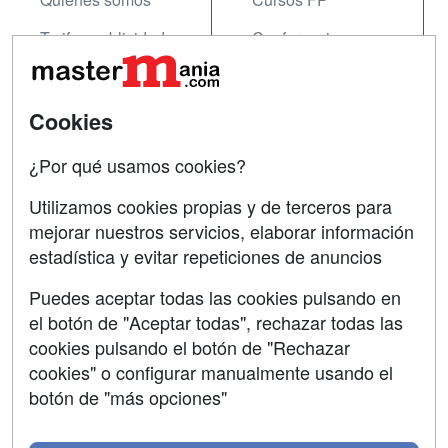
Tarifas publicidad
Conferencias
Acceso Usuarios
Carreras
Universitarias
Acceso Centros
Cookies
Oposiciones
¿Por qué usamos cookies?
SÍGUENOS EN:
Contactar
Utilizamos cookies propias y de terceros para
mejorar nuestros servicios, elaborar información
Confidencialidad
estadística y evitar repeticiones de anuncios
Aviso legal
Puedes aceptar todas las cookies pulsando en
Copyleft
el botón de "Aceptar todas", rechazar todas las
cookies pulsando el botón de "Rechazar
cookies" o configurar manualmente usando el
botón de "más opciones"
Grupo formazion: