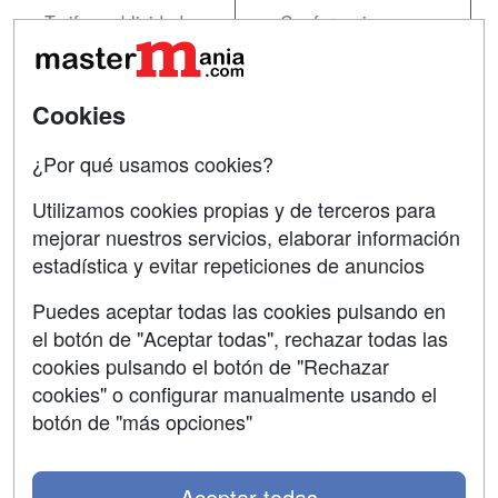
Tarifas publicidad
Conferencias
Acceso Usuarios
Carreras
Universitarias
Acceso Centros
Cookies
Oposiciones
¿Por qué usamos cookies?
SÍGUENOS EN:
Contactar
Utilizamos cookies propias y de terceros para
mejorar nuestros servicios, elaborar información
Confidencialidad
estadística y evitar repeticiones de anuncios
Aviso legal
Puedes aceptar todas las cookies pulsando en
Copyleft
el botón de "Aceptar todas", rechazar todas las
cookies pulsando el botón de "Rechazar
cookies" o configurar manualmente usando el
botón de "más opciones"
Grupo formazion:
Aceptar todas