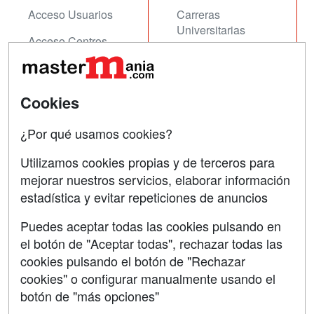
Acceso Usuarios
Carreras
Universitarias
Acceso Centros
Oposiciones
SÍGUENOS EN:
Contactar
Cookies
Confidencialidad
¿Por qué usamos cookies?
Aviso legal
Utilizamos cookies propias y de terceros para
mejorar nuestros servicios, elaborar información
Copyleft
estadística y evitar repeticiones de anuncios
Puedes aceptar todas las cookies pulsando en
el botón de "Aceptar todas", rechazar todas las
Grupo formazion:
cookies pulsando el botón de "Rechazar
cookies" o configurar manualmente usando el
botón de "más opciones"