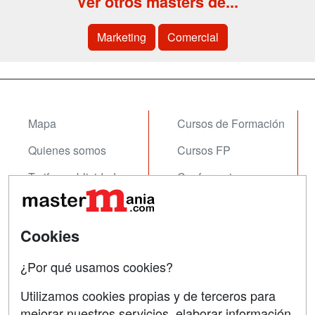
Ver otros masters de...
Marketing
Comercial
Mapa
Cursos de Formación
Quienes somos
Cursos FP
Tarifas publicidad
Conferencias
Acceso Usuarios
Carreras
Universitarias
Acceso Centros
Cookies
Oposiciones
¿Por qué usamos cookies?
SÍGUENOS EN:
Contactar
Utilizamos cookies propias y de terceros para
mejorar nuestros servicios, elaborar información
Confidencialidad