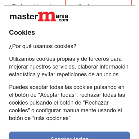
Tarifas publicidad
Conferencias
Acceso Usuarios
Carreras
Universitarias
Acceso Centros
Cookies
Oposiciones
¿Por qué usamos cookies?
SÍGUENOS EN:
Contactar
Utilizamos cookies propias y de terceros para
mejorar nuestros servicios, elaborar información
Confidencialidad
estadística y evitar repeticiones de anuncios
Aviso legal
Puedes aceptar todas las cookies pulsando en
Copyleft
el botón de "Aceptar todas", rechazar todas las
cookies pulsando el botón de "Rechazar
cookies" o configurar manualmente usando el
botón de "más opciones"
Grupo formazion:
Aceptar todas