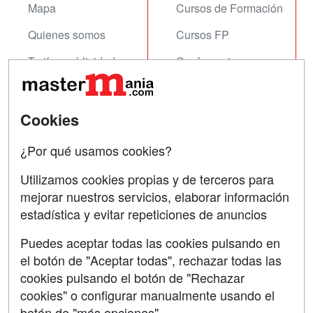
Mapa
Cursos de Formación
Quienes somos
Cursos FP
Tarifas publicidad
Conferencias
Acceso Usuarios
Carreras
Universitarias
Acceso Centros
Cookies
Oposiciones
¿Por qué usamos cookies?
SÍGUENOS EN:
Contactar
Utilizamos cookies propias y de terceros para
mejorar nuestros servicios, elaborar información
Confidencialidad
estadística y evitar repeticiones de anuncios
Aviso legal
Puedes aceptar todas las cookies pulsando en
Copyleft
el botón de "Aceptar todas", rechazar todas las
cookies pulsando el botón de "Rechazar
cookies" o configurar manualmente usando el
botón de "más opciones"