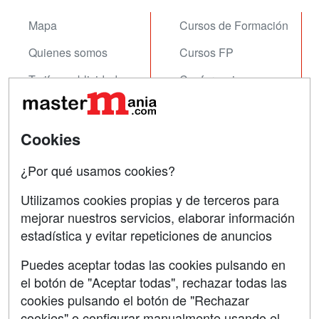
Mapa
Cursos de Formación
Quienes somos
Cursos FP
Tarifas publicidad
Conferencias
Acceso Usuarios
Carreras
Universitarias
Acceso Centros
Cookies
Oposiciones
¿Por qué usamos cookies?
SÍGUENOS EN:
Contactar
Utilizamos cookies propias y de terceros para
mejorar nuestros servicios, elaborar información
Confidencialidad
estadística y evitar repeticiones de anuncios
Aviso legal
Puedes aceptar todas las cookies pulsando en
Copyleft
el botón de "Aceptar todas", rechazar todas las
cookies pulsando el botón de "Rechazar
cookies" o configurar manualmente usando el