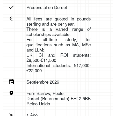
Presencial en Dorset
All fees are quoted in pounds
sterling and are per year.
There is a varied range of
scholarships available.
For full-time study, for
qualifications such as MA, MSc
and LLM:
UK, CI and ROI students:
£8,500-£11,500
International students: £17,000-
£22,000
Septiembre 2026
Fern Barrow, Poole,
Dorset (Bournemouth) BH12 5BB
Reino Unido
1 Año