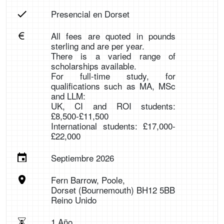
Presencial en Dorset
All fees are quoted in pounds
sterling and are per year.
There is a varied range of
scholarships available.
For full-time study, for
qualifications such as MA, MSc
and LLM:
UK, CI and ROI students:
£8,500-£11,500
International students: £17,000-
£22,000
Septiembre 2026
Fern Barrow, Poole,
Dorset (Bournemouth) BH12 5BB
Reino Unido
1 Año