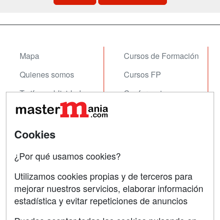
Mapa
Cursos de Formación
Quienes somos
Cursos FP
Tarifas publicidad
Conferencias
Acceso Usuarios
Carreras
Universitarias
Acceso Centros
Cookies
Oposiciones
¿Por qué usamos cookies?
SÍGUENOS EN:
Contactar
Utilizamos cookies propias y de terceros para
mejorar nuestros servicios, elaborar información
Confidencialidad
estadística y evitar repeticiones de anuncios
Aviso legal