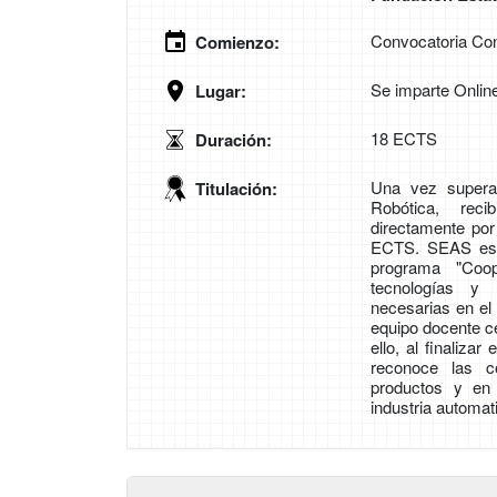
Convocatoria Con
Comienzo:
Se imparte Onlin
Lugar:
18 ECTS
Duración:
Una vez superad
Titulación:
Robótica, reci
directamente por
ECTS. SEAS es 
programa "Coo
tecnologías y 
necesarias en el 
equipo docente c
ello, al finaliza
reconoce las c
productos y en
industria automat