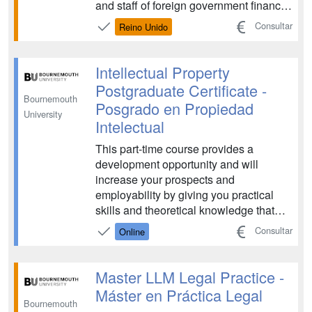
and staff of foreign government finance
ministries and tax authorities who wish
Consultar
Reino Unido
to learn about tax policy. ...
Intellectual Property
Postgraduate Certificate -
Bournemouth
Posgrado en Propiedad
University
Intelectual
This part-time course provides a
development opportunity and will
increase your prospects and
employability by giving you practical
skills and theoretical knowledge that
firms and Intellectual Property
Consultar
Online
departments, alike, are demanding. ...
Master LLM Legal Practice -
Máster en Práctica Legal
Bournemouth