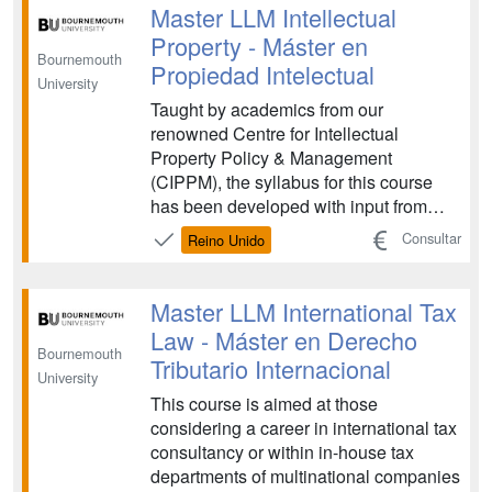
Master LLM Intellectual
Property - Máster en
Bournemouth
Propiedad Intelectual
University
Taught by academics from our
renowned Centre for Intellectual
Property Policy & Management
(CIPPM), the syllabus for this course
has been developed with input from
intellectual property practitioners from
Consultar
Reino Unido
some of the UK’s leading companies
and practices. ...
Master LLM International Tax
Law - Máster en Derecho
Bournemouth
Tributario Internacional
University
This course is aimed at those
considering a career in international tax
consultancy or within in-house tax
departments of multinational companies