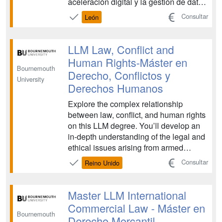
aceleración digital y la gestión de datos
asociados con el avance tecnológico.
Consultar
León
El nuevo Máster Europeo en Derecho,
Datos e Inteligencia Artificial (EMILDAI)
es una oferta de Máster única que tiene
LLM Law, Conflict and
co...
Human Rights-Máster en
Bournemouth
Derecho, Conflictos y
University
Derechos Humanos
Explore the complex relationship
between law, conflict, and human rights
on this LLM degree. You’ll develop an
in-depth understanding of the legal and
ethical issues arising from armed
conflict and human rights violations,
Consultar
Reino Unido
gaining the skills to critically analyse
and address these challenges in
various contexts....
Master LLM International
Commercial Law - Máster en
Bournemouth
Derecho Mercantil