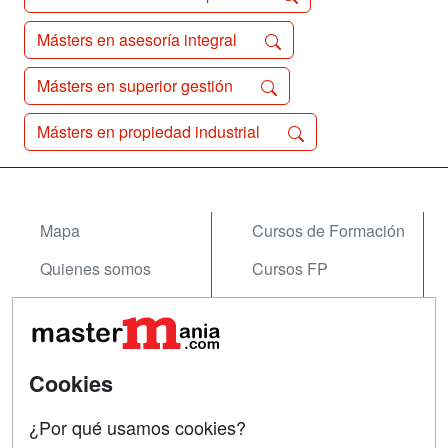
Másters en asesoría integral
Másters en superior gestión
Másters en propiedad industrial
Mapa
Cursos de Formación
Quienes somos
Cursos FP
Tarifas publicidad
Conferencias
Acceso Usuarios
Carreras
Universitarias
Cookies
Acceso Centros
Oposiciones
¿Por qué usamos cookies?