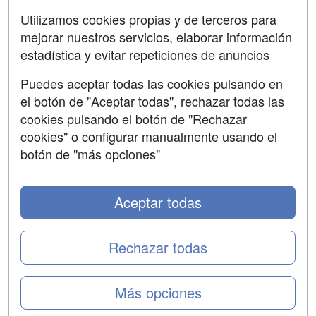
Aviso legal
Utilizamos cookies propias y de terceros para
mejorar nuestros servicios, elaborar información
Copyleft
estadística y evitar repeticiones de anuncios
Puedes aceptar todas las cookies pulsando en
el botón de "Aceptar todas", rechazar todas las
Grupo formazion:
cookies pulsando el botón de "Rechazar
cookies" o configurar manualmente usando el
botón de "más opciones"
Aceptar todas
Rechazar todas
Copyright 2000-2026 Formazion Web, S.L. - Calle
Más opciones
Fermín Caballero, 62 - 28034 Madrid Tel: 91 533 70 78