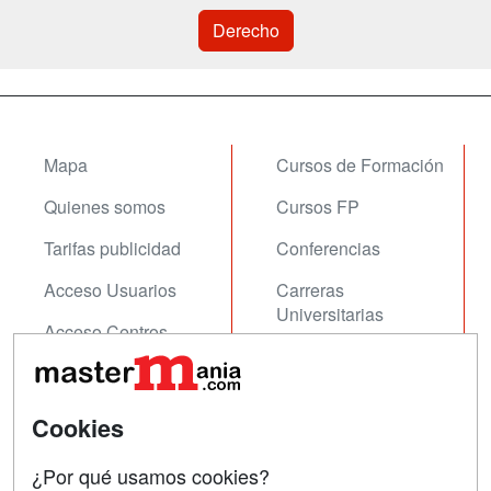
Derecho
Mapa
Cursos de Formación
Quienes somos
Cursos FP
Tarifas publicidad
Conferencias
Acceso Usuarios
Carreras
Universitarias
Acceso Centros
Oposiciones
SÍGUENOS EN:
Contactar
Cookies
Confidencialidad
¿Por qué usamos cookies?