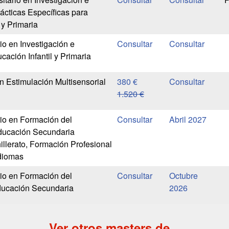
ácticas Específicas para
 y Primaria
io en Investigación e
ación Infantil y Primaria
n Estimulación Multisensorial
380 €
1.520 €
rio en Formación del
Abril 2027
ducación Secundaria
illerato, Formación Profesional
diomas
rio en Formación del
Octubre
ducación Secundaria
2026
Ver otros masters de...