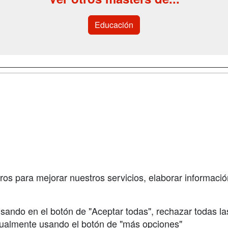
Educación
a
Cursos de
Contactar
Formación
enes somos
Confidenciali
Cursos FP
fas publicidad
Aviso legal
Conferencias
so Usuarios
Copyleft
Carreras
so Centros
Universitarias
ros para mejorar nuestros servicios, elaborar información
Oposiciones
sando en el botón de "Aceptar todas", rechazar todas la
nualmente usando el botón de "más opciones"