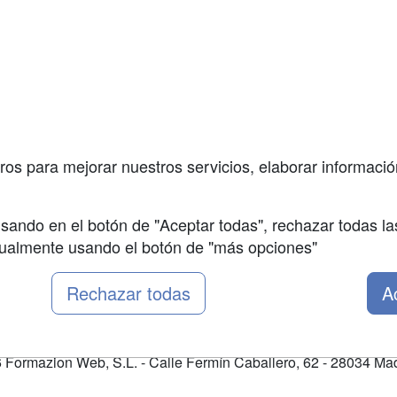
a
Cursos de
Contactar
Formación
enes somos
Confidenciali
Cursos FP
fas publicidad
Aviso legal
Conferencias
so Usuarios
Copyleft
Carreras
so Centros
Universitarias
ros para mejorar nuestros servicios, elaborar información
Oposiciones
sando en el botón de "Aceptar todas", rechazar todas la
nualmente usando el botón de "más opciones"
Rechazar todas
A
Formazion Web, S.L. - Calle Fermín Caballero, 62 - 28034 Mad