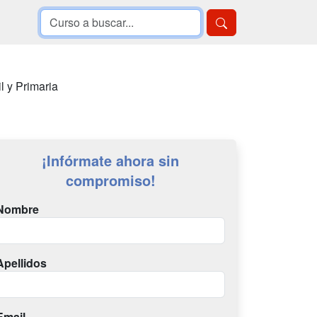
l y Primaria
¡Infórmate ahora sin
compromiso!
Nombre
Apellidos
Email