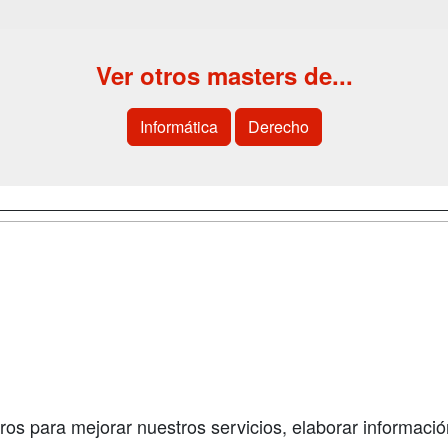
Ver otros masters de...
Informática
Derecho
a
Cursos de
Contactar
Formación
enes somos
Confidenciali
Cursos FP
fas publicidad
Aviso legal
Conferencias
so Usuarios
Copyleft
Carreras
so Centros
Universitarias
ros para mejorar nuestros servicios, elaborar información
Oposiciones