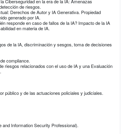
e la Ciberseguridad en la era de la IA: Amenazas
detección de riesgos.
ctual: Derechos de Autor y IA Generativa. Propiedad
nido generado por IA.
uién responde en caso de fallos de la IA? Impacto de la IA
abilidad en materia de IA.
sgos de la IA, discriminación y sesgos, toma de decisiones
 de compliance.
de riesgos relacionados con el uso de IA y una Evaluación
.
r público y de las actuaciones policiales y judiciales.
nce and Information Security Professional).