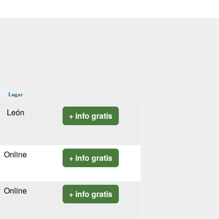
Lugar
León
+ info gratis
Online
+ info gratis
Online
+ info gratis