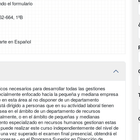
ndo el formulario
62-664, 1ºB
arte en Español
cos necesarios para desarrollar todas las gestiones
pecialmente enfocado hacia la pequeña y mediana empresa
e en esta área al no disponer de un departamento
á dirigido a personas que en su actividad laboral tienen
 sea en el ámbito de un departamento de recursos
nalmente, o en el ámbito de pequeñas y medianas
nto especializado en recursos humanos gestionan estas
 puede realizar este curso independientemente del nivel de
 una vez superado el examen final presencial, obtendrá el
mpresas - en el Programa Superior en Dirección de