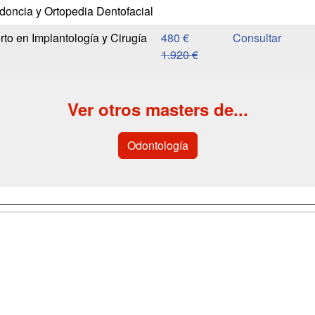
oncia y Ortopedia Dentofacial
rto en Implantología y Cirugía
480 €
1.920 €
Ver otros masters de...
Odontología
a
Cursos de
Contactar
Formación
enes somos
Confidenciali
Cursos FP
fas publicidad
Aviso legal
Conferencias
so Usuarios
Copyleft