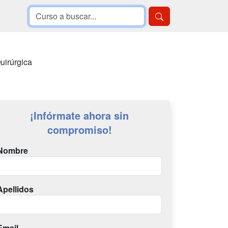
uirúrgica
¡Infórmate ahora sin
compromiso!
Nombre
Apellidos
Email