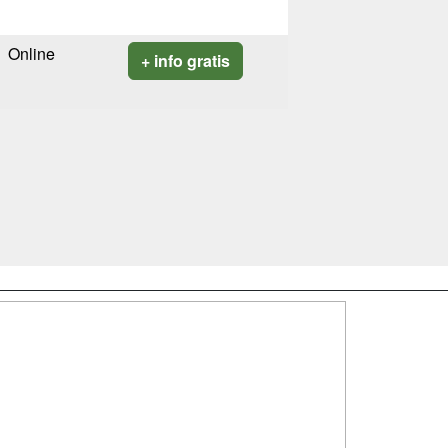
Online
+ info gratis
SÍGUENOS EN:
dad