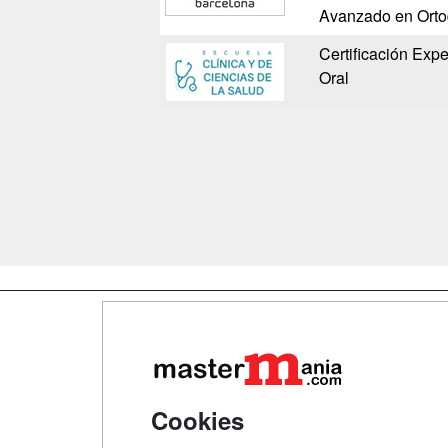
Avanzado en Ortod
Certificación Expe
Oral
Map
Qui
Tari
Cookies
Acce