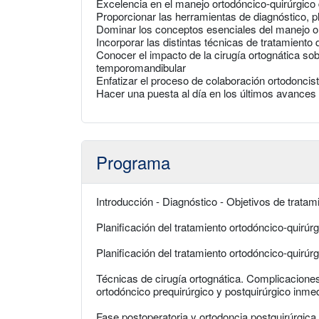
Excelencia en el manejo ortodóncico-quirúrgico 
Proporcionar las herramientas de diagnóstico, pl
Dominar los conceptos esenciales del manejo or
Incorporar las distintas técnicas de tratamiento 
Conocer el impacto de la cirugía ortognática sobr
temporomandibular
Enfatizar el proceso de colaboración ortodoncis
Hacer una puesta al día en los últimos avance
Programa
Introducción - Diagnóstico - Objetivos de tratam
Planificación del tratamiento ortodóncico-quirúr
Planificación del tratamiento ortodóncico-quirú
Técnicas de cirugía ortognática. Complicacione
ortodóncico prequirúrgico y postquirúrgico inmed
Fase postoperatoria y ortodoncia postquirúrgica 