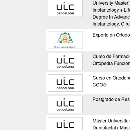
University Master
Implantology + Li
Degree in Advanc
Implantology. Cir
Experto en Ortodo
Curso de Formació
Ortopedia Funcion
Curso en Ortodonc
CCO®
Postgrado de Resi
Máster Universita
Dentofacial+ Más