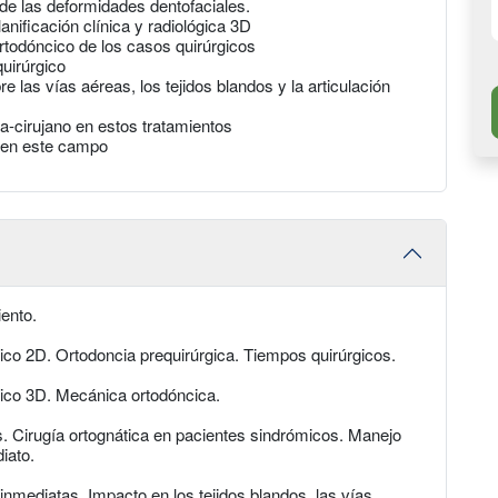
de las deformidades dentofaciales.
anificación clínica y radiológica 3D
todóncico de los casos quirúrgicos
quirúrgico
e las vías aéreas, los tejidos blandos y la articulación
ta-cirujano en estos tratamientos
s en este campo
iento.
gico 2D. Ortodoncia prequirúrgica. Tiempos quirúrgicos.
rgico 3D. Mecánica ortodóncica.
s. Cirugía ortognática en pacientes sindrómicos. Manejo
iato.
inmediatas. Impacto en los tejidos blandos, las vías