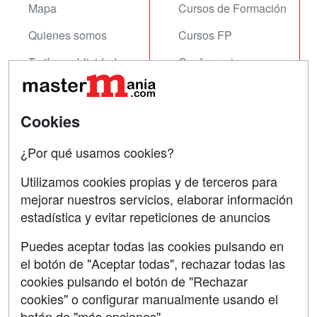
Mapa
Cursos de Formación
Quienes somos
Cursos FP
Tarifas publicidad
Conferencias
Acceso Usuarios
Carreras
Universitarias
Acceso Centros
Cookies
Oposiciones
¿Por qué usamos cookies?
SÍGUENOS EN:
Contactar
Utilizamos cookies propias y de terceros para
mejorar nuestros servicios, elaborar información
Confidencialidad
estadística y evitar repeticiones de anuncios
Aviso legal
Puedes aceptar todas las cookies pulsando en
Copyleft
el botón de "Aceptar todas", rechazar todas las
cookies pulsando el botón de "Rechazar
cookies" o configurar manualmente usando el
botón de "más opciones"