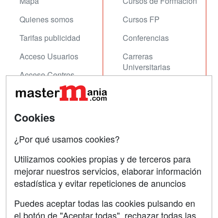
Mapa
Cursos de Formación
Quienes somos
Cursos FP
Tarifas publicidad
Conferencias
Acceso Usuarios
Carreras
Universitarias
Acceso Centros
Oposiciones
SÍGUENOS EN:
Contactar
Cookies
Confidencialidad
¿Por qué usamos cookies?
Aviso legal
Utilizamos cookies propias y de terceros para
mejorar nuestros servicios, elaborar información
Copyleft
estadística y evitar repeticiones de anuncios
Puedes aceptar todas las cookies pulsando en
el botón de "Aceptar todas", rechazar todas las