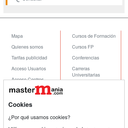
Mapa
Cursos de Formación
Quienes somos
Cursos FP
Tarifas publicidad
Conferencias
Acceso Usuarios
Carreras
Universitarias
Acceso Centros
Oposiciones
SÍGUENOS EN:
Contactar
Cookies
Confidencialidad
¿Por qué usamos cookies?
Aviso legal