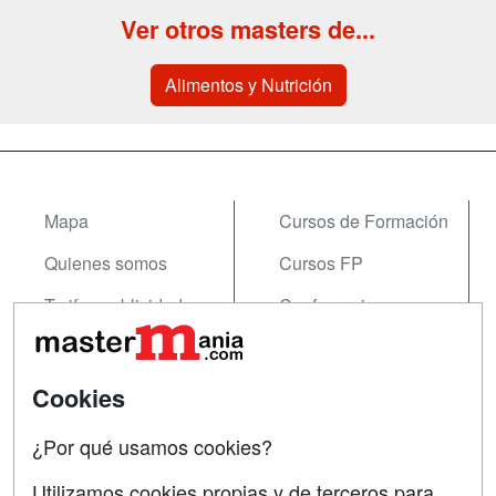
Ver otros masters de...
Alimentos y Nutrición
Mapa
Cursos de Formación
Quienes somos
Cursos FP
Tarifas publicidad
Conferencias
Acceso Usuarios
Carreras
Universitarias
Acceso Centros
Cookies
Oposiciones
¿Por qué usamos cookies?
SÍGUENOS EN:
Contactar
Utilizamos cookies propias y de terceros para