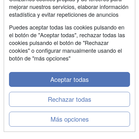
mejorar nuestros servicios, elaborar información
Confidencialidad
estadística y evitar repeticiones de anuncios
Aviso legal
Puedes aceptar todas las cookies pulsando en
Copyleft
el botón de "Aceptar todas", rechazar todas las
cookies pulsando el botón de "Rechazar
cookies" o configurar manualmente usando el
botón de "más opciones"
Grupo formazion:
Aceptar todas
Rechazar todas
Más opciones
Copyright 2000-2026 Formazion Web, S.L. - Calle