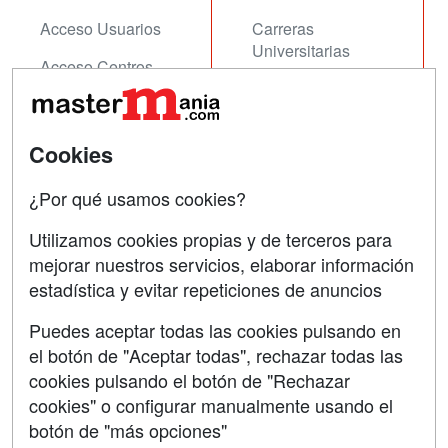
Acceso Usuarios
Carreras
Universitarias
Acceso Centros
Oposiciones
SÍGUENOS EN:
Contactar
Cookies
Confidencialidad
¿Por qué usamos cookies?
Aviso legal
Utilizamos cookies propias y de terceros para
mejorar nuestros servicios, elaborar información
Copyleft
estadística y evitar repeticiones de anuncios
Puedes aceptar todas las cookies pulsando en
el botón de "Aceptar todas", rechazar todas las
Grupo formazion:
cookies pulsando el botón de "Rechazar
cookies" o configurar manualmente usando el
botón de "más opciones"