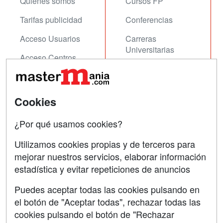
Quienes somos
Cursos FP
Tarifas publicidad
Conferencias
Acceso Usuarios
Carreras
Universitarias
Acceso Centros
Oposiciones
SÍGUENOS EN:
Contactar
Cookies
Confidencialidad
¿Por qué usamos cookies?
Aviso legal
Utilizamos cookies propias y de terceros para
Copyleft
mejorar nuestros servicios, elaborar información
estadística y evitar repeticiones de anuncios
Puedes aceptar todas las cookies pulsando en
el botón de "Aceptar todas", rechazar todas las
Grupo formazion:
cookies pulsando el botón de "Rechazar