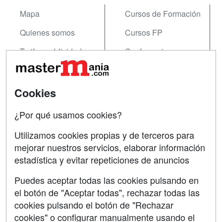
Mapa
Cursos de Formación
Quienes somos
Cursos FP
Tarifas publicidad
Conferencias
Acceso Usuarios
Carreras
Universitarias
Acceso Centros
Cookies
Oposiciones
¿Por qué usamos cookies?
SÍGUENOS EN:
Contactar
Utilizamos cookies propias y de terceros para
mejorar nuestros servicios, elaborar información
Confidencialidad
estadística y evitar repeticiones de anuncios
Aviso legal
Puedes aceptar todas las cookies pulsando en
Copyleft
el botón de "Aceptar todas", rechazar todas las
cookies pulsando el botón de "Rechazar
cookies" o configurar manualmente usando el