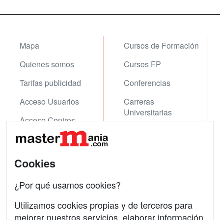
Mapa
Cursos de Formación
Quienes somos
Cursos FP
Tarifas publicidad
Conferencias
Acceso Usuarios
Carreras
Universitarias
Acceso Centros
Oposiciones
SÍGUENOS EN:
Contactar
Cookies
Confidencialidad
¿Por qué usamos cookies?
Aviso legal
Utilizamos cookies propias y de terceros para
mejorar nuestros servicios, elaborar información
Copyleft