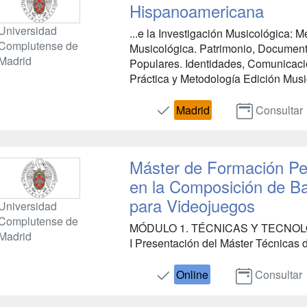
Hispanoamericana
Universidad
...e la Investigación Musicológica: M
Complutense de
Musicológica. Patrimonio, Document
Madrid
Populares. Identidades, Comunicació
Práctica y Metodología Edición Musica
Madrid
Consultar
Máster de Formación Pe
en la Composición de B
para Videojuegos
Universidad
Complutense de
MÓDULO 1. TÉCNICAS Y TECNOL
Madrid
I Presentación del Máster Técnicas d
Online
Consultar