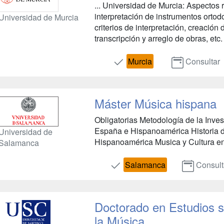
... Universidad de Murcia: Aspectos
interpretación de instrumentos ortod
Universidad de Murcia
criterios de interpretación, creació
transcripción y arreglo de obras, etc. A
Murcia
Consultar
Máster Música hispana
Obligatorias Metodología de la Inve
España e Hispanoamérica Historia 
Universidad de
Hispanoamérica Musica y Cultura en .
Salamanca
Salamanca
Consult
Doctorado en Estudios so
la Música