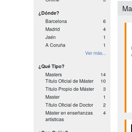
Ma
¿Dónde?
Barcelona
6
Madrid
4
Jaén
1
A Coruña
1
Ver más...
¿Qué Tipo?
Masters
14
Título Oficial de Máster
10
Titulo Propio de Máster
3
Master
1
Título Oficial de Doctor
2
Máster en enseñanzas
4
artísticas