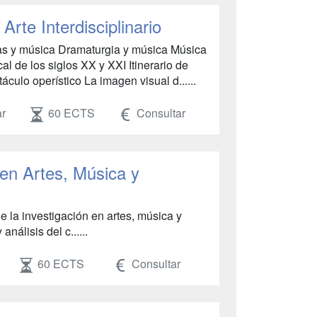
rte Interdisciplinario
as y música Dramaturgia y música Música
cal de los siglos XX y XXI Itinerario de
áculo operístico La imagen visual d......
ar
60 ECTS
Consultar
 en Artes, Música y
 la investigación en artes, música y
nálisis del c......
60 ECTS
Consultar