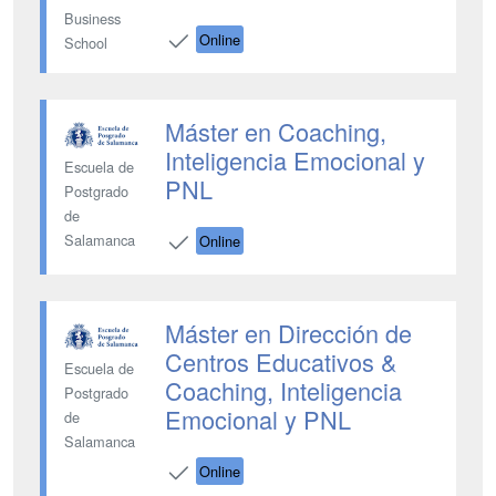
Business
Online
School
Máster en Coaching,
Inteligencia Emocional y
Escuela de
PNL
Postgrado
de
Salamanca
Online
Máster en Dirección de
Centros Educativos &
Escuela de
Coaching, Inteligencia
Postgrado
Emocional y PNL
de
Salamanca
Online