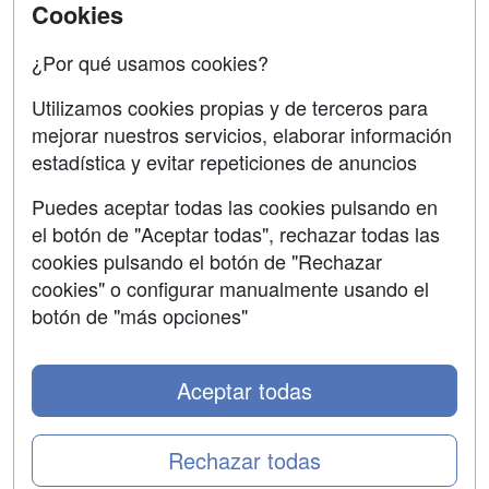
Acceso Centros
Cookies
Oposiciones
¿Por qué usamos cookies?
SÍGUENOS EN:
Contactar
Utilizamos cookies propias y de terceros para
mejorar nuestros servicios, elaborar información
Confidencialidad
estadística y evitar repeticiones de anuncios
Aviso legal
Puedes aceptar todas las cookies pulsando en
Copyleft
el botón de "Aceptar todas", rechazar todas las
cookies pulsando el botón de "Rechazar
cookies" o configurar manualmente usando el
botón de "más opciones"
Grupo formazion:
Aceptar todas
Rechazar todas