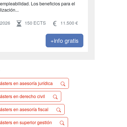
mpleabilidad. Los beneficios para el
ización...
 2026
150 ECTS
11.500 €
+info gratis
o
ásters en asesoría jurídica
ásters en derecho civil
ásters en asesoría fiscal
ásters en superior gestión