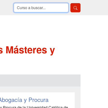
es Másteres y
 Abogacía y Procura
 y Procura de la Universidad Católica de