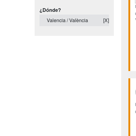
¿Dónde?
Valencia / València
[X]