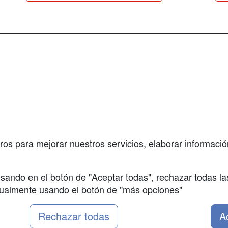
a
Cursos de
Contactar
Formación
enes somos
Confidenciali
Cursos FP
fas publicidad
Aviso legal
Conferencias
so Usuarios
Copyleft
Carreras
so Centros
Universitarias
ros para mejorar nuestros servicios, elaborar información
Oposiciones
sando en el botón de "Aceptar todas", rechazar todas la
nualmente usando el botón de "más opciones"
Rechazar todas
A