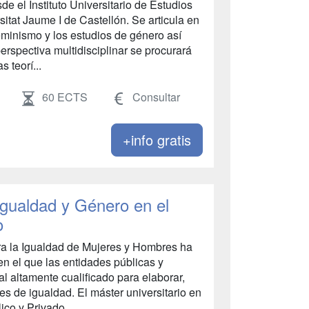
e el Instituto Universitario de Estudios
itat Jaume I de Castellón. Se articula en
eminismo y los estudios de género así
rspectiva multidisciplinar se procurará
s teorí...
60 ECTS
Consultar
+info gratis
Igualdad y Género en el
o
ra la Igualdad de Mujeres y Hombres ha
en el que las entidades públicas y
l altamente cualificado para elaborar,
es de igualdad. El máster universitario en
co y Privado...