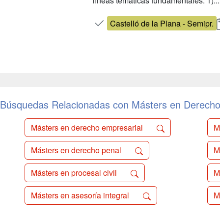
líneas temáticas fundamentales: 1)...
Castelló de la Plana - Semipr.
Búsquedas Relacionadas con Másters en Derech
Másters en derecho empresarial
M
Másters en derecho penal
M
Másters en procesal civil
M
Másters en asesoría integral
M