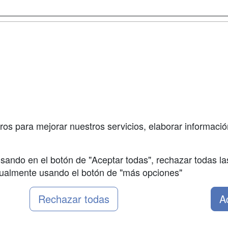
a
Cursos de
Contactar
Formación
enes somos
Confidenciali
Cursos FP
fas publicidad
Aviso legal
Conferencias
so Usuarios
Copyleft
Carreras
so Centros
Universitarias
ros para mejorar nuestros servicios, elaborar información
Oposiciones
sando en el botón de "Aceptar todas", rechazar todas la
nualmente usando el botón de "más opciones"
Rechazar todas
A