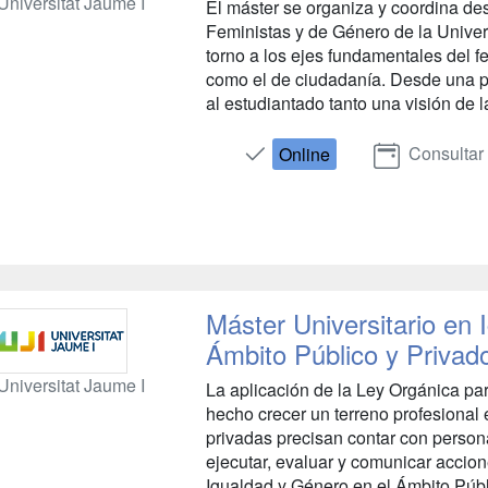
Universitat Jaume I
El máster se organiza y coordina desd
Feministas y de Género de la Univers
torno a los ejes fundamentales del f
como el de ciudadanía. Desde una pe
al estudiantado tanto una visión de la
Consultar
Online
Máster Universitario en 
Ámbito Público y Privad
Universitat Jaume I
La aplicación de la Ley Orgánica pa
hecho crecer un terreno profesional 
privadas precisan contar con persona
ejecutar, evaluar y comunicar accion
Igualdad y Género en el Ámbito Públi