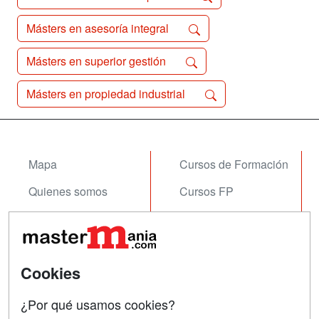
Másters en asesoría integral
Másters en superior gestión
Másters en propiedad industrial
Mapa
Cursos de Formación
Quienes somos
Cursos FP
Tarifas publicidad
Conferencias
Acceso Usuarios
Carreras
Universitarias
Cookies
Acceso Centros
Oposiciones
¿Por qué usamos cookies?