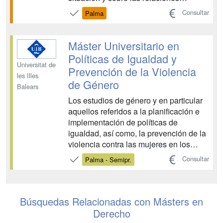
familiares a lo largo de los diversos
Consultar
Palma
ciclos de la vida. Formar a los alumnos
en la práctica del ejercicio profesional
de la intervención familiar. Capacitar
Máster Universitario en
para el dis...
Políticas de Igualdad y
Universitat de
Prevención de la Violencia
les Illes
de Género
Balears
Los estudios de género y en particular
aquellos referidos a la planificación e
implementación de políticas de
igualdad, así como, la prevención de la
violencia contra las mujeres en los
diversos ámbitos sociales tienen ya una
Consultar
Palma - Semipr.
amplia trayectoria, tanto a nivel
internacional como en nuestro país. En
el momento actual son más de 65 los
centros de ...
Búsquedas Relacionadas con Másters en
Derecho