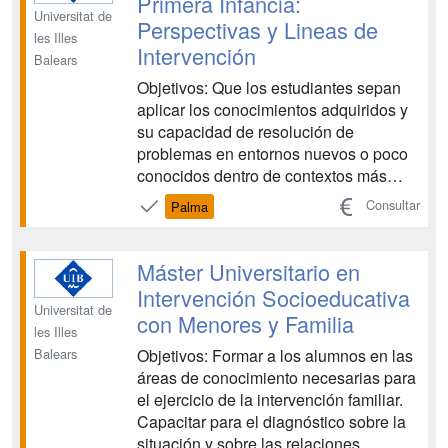
Primera Infancia:
Universitat de
Perspectivas y Lineas de
les Illes
Intervención
Balears
Objetivos: Que los estudiantes sepan
aplicar los conocimientos adquiridos y
su capacidad de resolución de
problemas en entornos nuevos o poco
conocidos dentro de contextos más
amplios (o multidisciplinares)
Consultar
Palma
relacionados con su área de estudio.
Que los estudiantes sean capaces de
integrar conocimientos y enfrentarse a
Máster Universitario en
la complejidad de formular juicios a
Intervención Socioeducativa
part...
Universitat de
con Menores y Familia
les Illes
Objetivos: Formar a los alumnos en las
Balears
áreas de conocimiento necesarias para
el ejercicio de la intervención familiar.
Capacitar para el diagnóstico sobre la
situación y sobre las relaciones