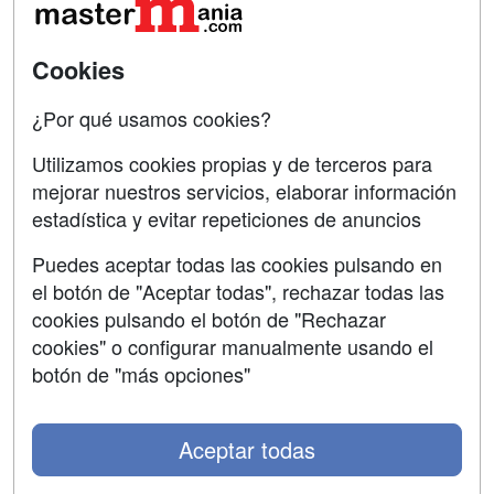
Acceso Usuarios
Carreras
Universitarias
Cookies
Acceso Centros
Oposiciones
¿Por qué usamos cookies?
SÍGUENOS EN:
Contactar
Utilizamos cookies propias y de terceros para
mejorar nuestros servicios, elaborar información
Confidencialidad
estadística y evitar repeticiones de anuncios
Aviso legal
Puedes aceptar todas las cookies pulsando en
Copyleft
el botón de "Aceptar todas", rechazar todas las
cookies pulsando el botón de "Rechazar
cookies" o configurar manualmente usando el
botón de "más opciones"
Grupo formazion:
Aceptar todas