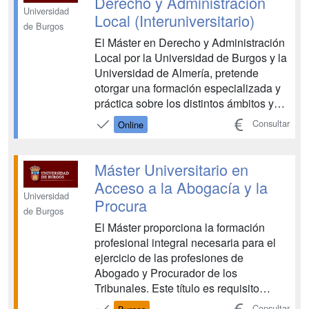
Derecho y Administración
Universidad
Local (Interuniversitario)
de Burgos
El Máster en Derecho y Administración
Local por la Universidad de Burgos y la
Universidad de Almería, pretende
otorgar una formación especializada y
práctica sobre los distintos ámbitos y
sectores de referencia del Derecho
Consultar
Online
local español, con una proyección y
enfoque multidisciplinares y de
Derecho comparado. El Máster se
Máster Universitario en
ofrece totalmente on-lin...
Acceso a la Abogacía y la
Universidad
Procura
de Burgos
El Máster proporciona la formación
profesional integral necesaria para el
ejercicio de las profesiones de
Abogado y Procurador de los
Tribunales. Este título es requisito
previo para la realización de la
Consultar