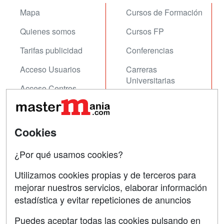
Mapa
Cursos de Formación
Quienes somos
Cursos FP
Tarifas publicidad
Conferencias
Acceso Usuarios
Carreras
Universitarias
Acceso Centros
Oposiciones
SÍGUENOS EN:
Contactar
Cookies
Confidencialidad
¿Por qué usamos cookies?
Aviso legal
Utilizamos cookies propias y de terceros para
mejorar nuestros servicios, elaborar información
Copyleft
estadística y evitar repeticiones de anuncios
Puedes aceptar todas las cookies pulsando en