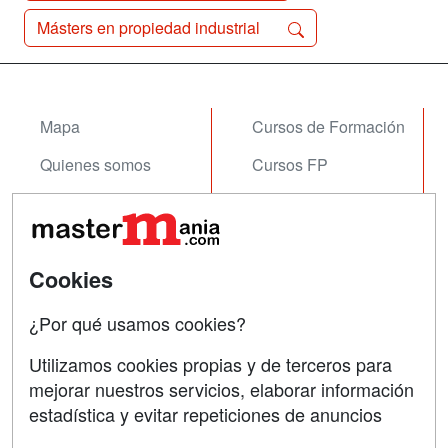
Másters en propiedad industrial
Mapa
Cursos de Formación
Quienes somos
Cursos FP
Tarifas publicidad
Conferencias
Acceso Usuarios
Carreras
Universitarias
Cookies
Acceso Centros
Oposiciones
¿Por qué usamos cookies?
SÍGUENOS EN:
Contactar
Utilizamos cookies propias y de terceros para
mejorar nuestros servicios, elaborar información
Confidencialidad
estadística y evitar repeticiones de anuncios
Aviso legal