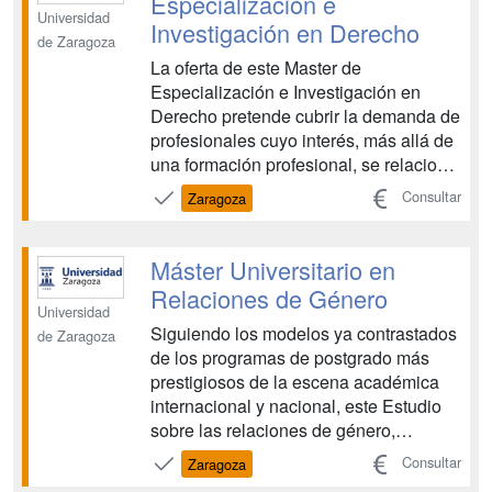
Especialización e
Universidad
Investigación en Derecho
de Zaragoza
La oferta de este Master de
Especialización e Investigación en
Derecho pretende cubrir la demanda de
profesionales cuyo interés, más allá de
una formación profesional, se relaciona
con la investigación en cualesquiera de
Consultar
Zaragoza
las ramas de la Ciencia Jurídica. Se
trata de formar futuros investigadores-
especialistas del Derecho que podrían
Máster Universitario en
integrarse en l...
Relaciones de Género
Universidad
Siguiendo los modelos ya contrastados
de Zaragoza
de los programas de postgrado más
prestigiosos de la escena académica
internacional y nacional, este Estudio
sobre las relaciones de género,
promovido por la citada Facultad, en
Consultar
Zaragoza
colaboración con el Instituto Aragonés