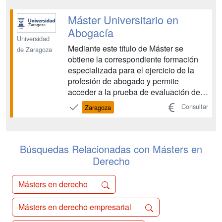
de la Mujer y con otros programas de
Master y Doctorado especializados en
Máster Universitario en
el tema, busca respo...
Abogacía
Universidad
Mediante este título de Máster se
de Zaragoza
obtiene la correspondiente formación
especializada para el ejercicio de la
profesión de abogado y permite
acceder a la prueba de evaluación de
esa aptitud profesional que será
Consultar
Zaragoza
convocada conjuntamente por el
Ministerio de Justicia y el Ministerio de
Educación y Ciencia. El Máster, junto
con la prueba de aptitud, pe...
Búsquedas Relacionadas con Másters en
Derecho
Másters en derecho
Másters en derecho empresarial