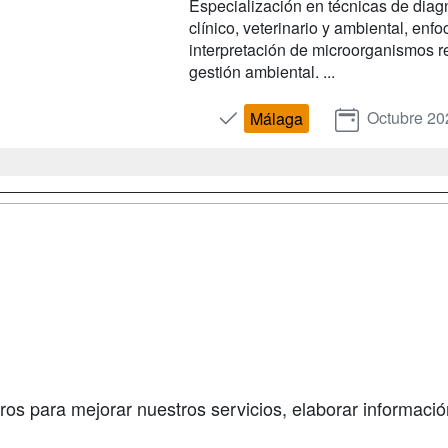
Especialización en técnicas de diag
clínico, veterinario y ambiental, enfo
interpretación de microorganismos re
gestión ambiental. ...
Octubre 20
Málaga
a
Cursos de
Contactar
Formación
enes somos
Confidenciali
Cursos FP
fas publicidad
Aviso legal
Conferencias
so Usuarios
Copyleft
Carreras
so Centros
Universitarias
ros para mejorar nuestros servicios, elaborar información
Oposiciones