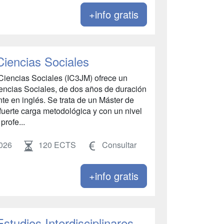
+info gratis
Ciencias Sociales
e Ciencias Sociales (IC3JM) ofrece un
iencias Sociales, de dos años de duración
nte en inglés. Se trata de un Máster de
 fuerte carga metodológica y con un nivel
rofe...
026
120 ECTS
Consultar
+info gratis
studios Interdisciplinares