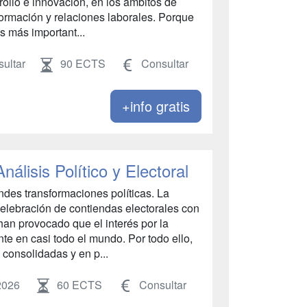
rrollo e innovación, en los ámbitos de
formación y relaciones laborales. Porque
s más important...
ultar
90 ECTS
Consultar
+info gratis
nálisis Político y Electoral
des transformaciones políticas. La
elebración de contiendas electorales con
han provocado que el interés por la
nte en casi todo el mundo. Por todo ello,
 consolidadas y en p...
2026
60 ECTS
Consultar