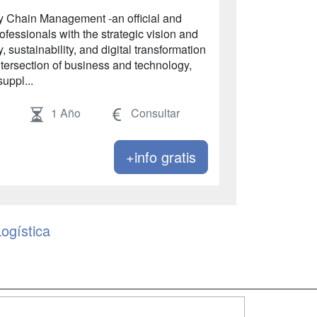
y Chain Management -an official and
essionals with the strategic vision and
y, sustainability, and digital transformation
intersection of business and technology,
uppl...
r
1 Año
Consultar
+info gratis
ogística
SÍGUENOS EN: